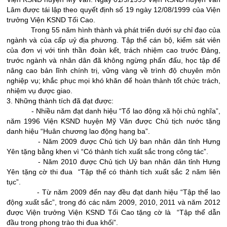
Lâm được tái lập theo quyết định số 19 ngày 12/08/1999 của Viện
trưởng Viện KSND Tối Cao.
Trong 55 năm hình thành và phát triển dưới sự chỉ đạo của
ngành và của cấp uỷ địa phương. Tập thể cán bộ, kiểm sát viên
của đơn vị với tinh thần đoàn kết, trách nhiệm cao trước Đảng,
trước ngành và nhân dân đã không ngừng phấn đấu, học tập để
nâng cao bản lĩnh chính trị, vững vàng về trình độ chuyên môn
nghiệp vụ; khắc phục mọi khó khăn để hoàn thành tốt chức trách,
nhiệm vụ được giao.
3. Những thành tích đã đạt được:
- Nhiều năm đạt danh hiệu “Tổ lao động xã hội chủ nghĩa”,
năm 1996 Viện KSND huyện Mỹ Văn được Chủ tịch nước tặng
danh hiệu “Huân chương lao động hạng ba”.
- Năm 2009 được Chủ tịch Uỷ ban nhân dân tỉnh Hưng
Yên tặng bằng khen vì “Có thành tích xuất sắc trong công tác”.
- Năm 2010 được Chủ tịch Uỷ ban nhân dân tỉnh Hưng
Yên tặng cờ thi đua “Tập thể có thành tích xuất sắc 2 năm liên
tục”.
- Từ năm 2009 đến nay đều đạt danh hiệu “Tập thể lao
động xuất sắc”, trong đó các năm 2009, 2010, 2011 và năm 2012
được Viện trưởng Viện KSND Tối Cao tặng cờ là “Tập thể dẫn
đầu trong phong trào thi đua khối”.