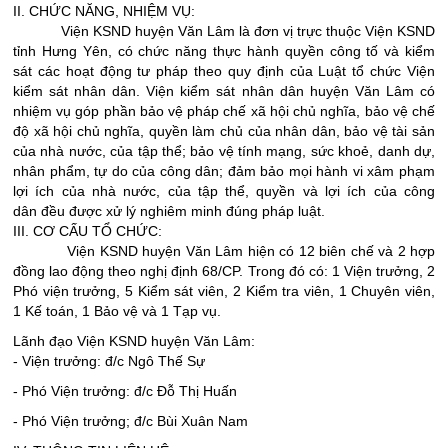
II. CHỨC NĂNG, NHIỆM VỤ:
Viện KSND huyện Văn Lâm là đơn vị trực thuộc Viện KSND
tỉnh Hưng Yên, có chức năng thực hành quyền công tố và kiểm
sát các hoạt động tư pháp theo quy định của Luật tổ chức Viện
kiểm sát nhân dân. Viện kiểm sát nhân dân huyện Văn Lâm có
nhiệm vụ góp phần bảo vệ pháp chế xã hội chủ nghĩa, bảo vệ chế
độ xã hội chủ nghĩa, quyền làm chủ của nhân dân, bảo vệ tài sản
của nhà nước, của tập thể; bảo vệ tính mạng, sức khoẻ, danh dự,
nhân phẩm, tự do của công dân; đảm bảo mọi hành vi xâm phạm
lợi ích của nhà nước, của tập thể, quyền và lợi ích của công
dân đều được xử lý nghiêm minh đúng pháp luật.
III. CƠ CẤU TỔ CHỨC:
Viện KSND huyện Văn Lâm hiện có 12 biên chế và 2 hợp
đồng lao động theo nghị định 68/CP. Trong đó có: 1 Viện trưởng, 2
Phó viện trưởng, 5 Kiểm sát viên, 2 Kiểm tra viên, 1 Chuyên viên,
1 Kế toán, 1 Bảo vệ và 1 Tạp vụ.
Lãnh đạo Viện KSND huyện Văn Lâm:
- Viện trưởng: đ/c Ngô Thế Sự
- Phó Viện trưởng: đ/c Đỗ Thị Huấn
- Phó Viện trưởng; đ/c Bùi Xuân Nam