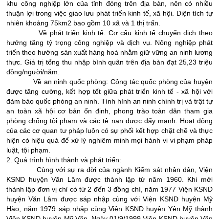
khu công nghiệp lớn của tỉnh đóng trên địa bàn, nên có nhiều
thuận lợi trong việc giao lưu phát triển kinh tế, xã hội. Diện tích tự
nhiên khoảng 75km2 bao gồm 10 xã và 1 thị trấn.
Về phát triển kinh tế: Cơ cấu kinh tế chuyển dịch theo
hướng tăng tỷ trọng công nghiệp và dịch vụ. Nông nghiệp phát
triển theo hướng sản xuất hàng hoá nhằm giữ vững an ninh lương
thực. Giá trị tổng thu nhập bình quân trên địa bàn đạt 25,23 triệu
đồng/người/năm.
Về an ninh quốc phòng: Công tác quốc phòng của huyện
được tăng cường, kết hợp tốt giữa phát triển kinh tế - xã hội với
đảm bảo quốc phòng an ninh. Tình hình an ninh chính trị và trật tự
an toàn xã hội cơ bản ổn định, phong trào toàn dân tham gia
phòng chống tội phạm và các tệ nạn được đẩy mạnh. Hoạt động
của các cơ quan tư pháp luôn có sự phối kết hợp chặt chẽ và thực
hiện có hiệu quả để xử lý nghiêm minh mọi hành vi vi phạm pháp
luật, tội phạm.
2. Quá trình hình thành và phát triển:
Cùng với sự ra đời của ngành Kiểm sát nhân dân, Viện
KSND huyện Văn Lâm được thành lập từ năm 1960. Khi mới
thành lập đơn vị chỉ có từ 2 đến 3 đồng chí, năm 1977 Viện KSND
huyện Văn Lâm được sáp nhập cùng với Viện KSND huyện Mỹ
Hào, năm 1979 sáp nhập cùng Viện KSND huyện Yên Mỹ thành
Viện KSND huyện Mỹ Văn. Ngày 01/9/1999 Viện KSND huyện Văn