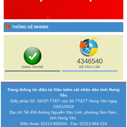
THỐNG KÊ NHANH
4346540
ĐANG ONLINE
ĐÃ TRUY CẬP
Trang thông tin điện tử Viện kiểm sát nhân dân tỉnh Hưng
Yên
Giấy phép Số: 18/GP-TTĐT của Sở TT&TT Hưng Yên ngày
03/01/2018
Địa chỉ: Số 456 đường Nguyễn Văn Linh, phường Sơn Nam,
tỉnh Hưng Yên.
Điện thoại: 02213.865034 - Fax: 02213.864.224