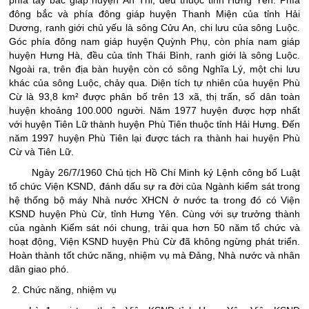
phía tây bắc giáp huyện Ân Thi, đều thuộc tỉnh Hưng Yên. Phía
đông bắc và phía đông giáp huyện Thanh Miện của tỉnh Hải
Dương, ranh giới chủ yếu là sông Cửu An, chi lưu của sông Luộc.
Góc phía đông nam giáp huyện Quỳnh Phụ, còn phía nam giáp
huyện Hưng Hà, đều của tỉnh Thái Bình, ranh giới là sông Luộc.
Ngoài ra, trên địa bàn huyện còn có sông Nghĩa Lý, một chi lưu
khác của sông Luộc, chảy qua. Diện tích tự nhiên của huyện Phù
Cừ là 93,8 km² được phân bố trên 13 xã, thị trấn, số dân toàn
huyện khoảng 100.000 người. Năm 1977 huyện được hợp nhất
với huyện Tiên Lữ thành huyện Phù Tiên thuộc tỉnh Hải Hưng. Đến
năm 1997 huyện Phù Tiên lại được tách ra thành hai huyện Phù
Cừ và Tiên Lữ.
Ngày 26/7/1960 Chủ tịch Hồ Chí Minh ký Lệnh công bố Luật
tổ chức Viện KSND, đánh dấu sự ra đời của Ngành kiểm sát trong
hệ thống bộ máy Nhà nước XHCN ở nước ta trong đó có Viện
KSND huyện Phù Cừ, tỉnh Hưng Yên. Cùng với sự trưởng thành
của ngành Kiểm sát nói chung, trải qua hơn 50 năm tổ chức và
hoạt động, Viện KSND huyện Phù Cừ đã không ngừng phát triển.
Hoàn thành tốt chức năng, nhiệm vụ mà Đảng, Nhà nước và nhân
dân giao phó.
2. Chức năng, nhiệm vụ