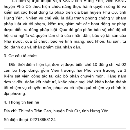
Là đơn vị trực thuộc Viện KSND tỉnh Hưng Yên, Viện KSND
huyện Phù Cừ thực hiện chức năng thực hành quyền công tố và
kiểm sát các hoạt động tư pháp trên địa bàn huyện Phù Cừ, tỉnh
Hưng Yên. Nhiệm vụ chủ yếu là đấu tranh phòng chống vi phạm
pháp luật và tội phạm, kiểm tra, giám sát các hoạt động tư pháp
được diễn ra đúng pháp luật. Qua đó góp phần bảo vệ chế độ xã
hội chủ nghĩa và quyền làm chủ của nhân dân, bảo vệ tài sản của
Nhà nước, của tổ chức, bảo vệ tính mạng, sức khỏe, tài sản, tự
do, danh dự và nhân phẩm của nhân dân.
3. Cơ cấu tổ chức
Đến thời điểm hiện tại, đơn vị được biên chế 10 đồng chí và 02
cán bộ hợp đồng, gồm Viện trưởng, hai Phó viện trưởng và 3
Kiểm sát viên công tác tại các bộ phận chuyên môn. Hàng năm
đơn vị đều đoàn kết nhất trí, khắc phục mọi khó khăn hoàn thành
tốt nhiệm vụ chuyên môn; phục vụ có hiệu quả nhiệm vụ chính trị
địa phương.
4. Thông tin liên hệ
Địa chỉ: Thị trấn Trần Cao, huyện Phù Cừ, tỉnh Hưng Yên
Số điện thoại: 02213853124