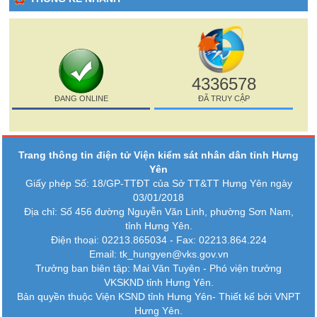
4336578
ĐANG ONLINE
ĐÃ TRUY CẬP
Trang thông tin điện tử Viện kiểm sát nhân dân tỉnh Hưng
Yên
Giấy phép Số: 18/GP-TTĐT của Sở TT&TT Hưng Yên ngày
03/01/2018
Địa chỉ: Số 456 đường Nguyễn Văn Linh, phường Sơn Nam,
tỉnh Hưng Yên.
Điện thoại: 02213.865034 - Fax: 02213.864.224
Email: tk_hungyen@vks.gov.vn
Trưởng ban biên tập: Mai Văn Tuyên - Phó viện trưởng
VKSKND tỉnh Hưng Yên.
Bản quyền thuộc Viện KSND tỉnh Hưng Yên-
Thiết kế bởi VNPT
Hưng Yên.