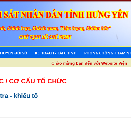
CHUYỂN ĐỔI SỐ
KẾ HOẠCH - TÀI CHÍNH
PHÒNG CHỐNG THAM N
Chào mừng bạn đến với Website Viện kiểm
C /
CƠ CẤU TỔ CHỨC
ra - khiếu tố