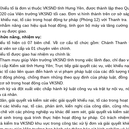
:
iếu tố là đơn vị thuộc VKSND tỉnh Hưng Yên, được thành lập theo Qu
20 của Viện trưởng VKSND tối cao. Đơn vị hình thành trên cơ sở s
n khiếu nại, tố cáo trong hoạt động tư pháp (Phòng 12) với Thanh tra.
à nhằm nâng cao hiệu quả hoạt động, tinh gọn bộ máy và tăng cường 
 vụ được giao.
 chức năng, nhiệm vụ:
iếu tố hiện có 07 biên chế. Về cơ cấu tổ chức gồm: Chánh Thanh
át viên sơ cấp và 01 chuyên viên chính.
iếu tố được giao hai nhiệm vụ chính là:
: Tham mưu giúp Viện trưởng VKSND tỉnh trong việc lãnh đạo, chỉ đạo v
i cấp Kiểm sát tỉnh Hưng Yên; Trực tiếp giải quyết các vụ, việc khiếu 
 các tố cáo liên quan đến hành vi vi phạm pháp luật của các đối tượng
oạt động phòng, chống tham nhũng theo quy định của pháp luật, đồng 
 cơ sở trong hoạt động của VKSND.
nh kỳ và đột xuất việc chấp hành kỷ luật công vụ và trật tự nội vụ, n
à cá nhân.
dân, giải quyết và kiểm sát việc giải quyết khiếu nại, tố cáo trong hoạ
ời các khiếu nại, tố cáo, phản ánh, kiến nghị của công dân, cũng như
chẽ với các phòng nghiệp vụ khác để xem xét, giải quyết và kiểm sát 
át sinh trong quá trình thực hiện hoạt động tư pháp. Có trách nhiệm
à kiểm tra VKSND khu vực trong công tác xử lý đơn và giải quyết khiế