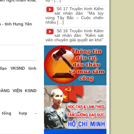
kiến nghị nhằm khắc
sự - […]
Số 17 Truyền hình Kiểm
sát nhân dân: "Ma túy
vùng Tây Bắc – Cuộc chiến
nhiều […]
 - tỉnh Hưng Yên
Số 16 Truyền hình Kiểm
sát nhân dân: "Kiểm sát
viên chuyên giải quyết án khó"
đạo VKSND tỉnh
ẢNG VIỆN KSND
 tổng hợp -