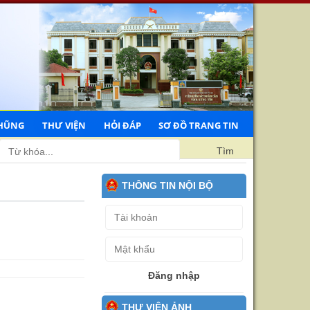
HŨNG
THƯ VIỆN
HỎI ĐÁP
SƠ ĐỒ TRANG TIN
 sát nhân dân tỉnh Hưng Yên
Tìm
THÔNG TIN NỘI BỘ
Đăng nhập
THƯ VIỆN ẢNH