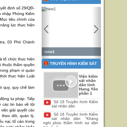
yết định số 29/QĐ-
Previous
Next
áp nhập Phòng Kiểm
 Mục tiêu chính của
năng lực thực hiện
 tra, 03 Phó Chánh
new1
à tổ chức thực hiện
TRUYỀN HÌNH KIỂM SÁT
nại thuộc thẩm quyền
 trong phạm vi quản
thời thực hiện Luật
Viện kiểm
sát nhân
dân tỉnh
ội quy, quy chế làm
Hưng Yên
phần 1
t động tư pháp: Tiếp
Số 19 Truyền hình Kiểm
 các tin báo về tội
sát nhân dân
việc giải quyết các
Số 18 Truyền hình Kiểm
 theo dõi, quản lý,
sát nhân dân: “Kháng
u nại, tố cáo trong
nghị phúc thẩm hình sự dân