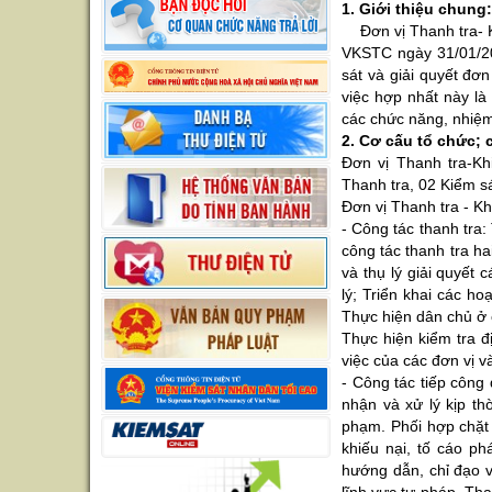
1. Giới thiệu chung
Đơn vị Thanh tra- Kh
VKSTC ngày 31/01/20
sát và giải quyết đơ
việc hợp nhất này l
các chức năng, nhiệm
2. Cơ cấu tổ chức;
Đơn vị Thanh tra-Kh
Thanh tra, 02 Kiểm s
Đơn vị Thanh tra - Kh
- Công tác thanh tra
công tác thanh tra ha
và thụ lý giải quyết
lý; Triển khai các h
Thực hiện dân chủ ở
Thực hiện kiểm tra đị
việc của các đơn vị v
- Công tác tiếp công 
nhận và xử lý kịp th
phạm. Phối hợp chặt 
khiếu nại, tố cáo ph
hướng dẫn, chỉ đạo v