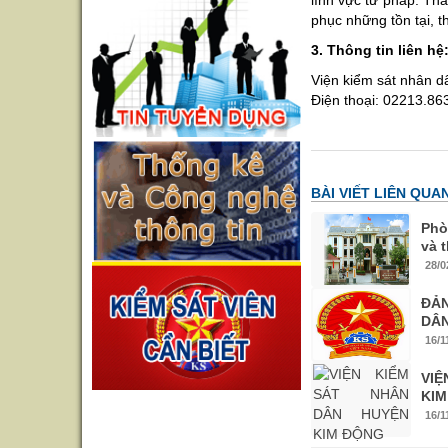
lĩnh vực tư pháp. Th
phục những tồn tại, t
3. Thông tin liên hệ
Viện kiểm sát nhân 
Điện thoại: 02213.86
BÀI VIẾT LIÊN QUA
Phò
và 
28/0
ĐẢ
DÂN
16/1
VIỆ
KI
16/1