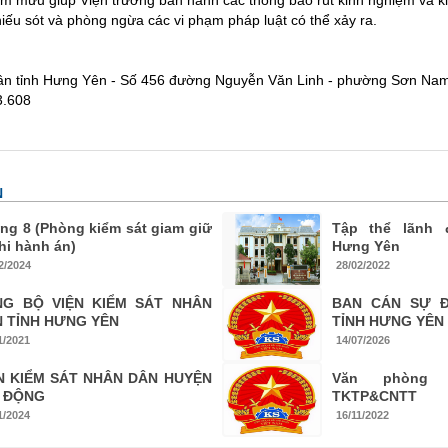
am mưu giúp Viện trưởng ban hành các thông báo rút kinh nghiệm và 
hiếu sót và phòng ngừa các vi phạm pháp luật có thể xảy ra.
:
dân tỉnh Hưng Yên - Số 456 đường Nguyễn Văn Linh - phường Sơn Nam
3.608
N
ng 8 (Phòng kiểm sát giam giữ
Tập thể lãnh 
thi hành án)
Hưng Yên
2/2024
28/02/2022
NG BỘ VIỆN KIỂM SÁT NHÂN
BAN CÁN SỰ Đ
 TỈNH HƯNG YÊN
TỈNH HƯNG YÊN
1/2021
14/07/2026
N KIỂM SÁT NHÂN DÂN HUYỆN
Văn phòng
M ĐỘNG
TKTP&CNTT
1/2024
16/11/2022