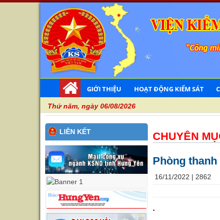
GIỚI THIỆU
HOẠT ĐỘNG KIỂM SÁT
Thứ năm, ngày 06/08/2026
LIÊN KẾT
CHUYÊN MỤ
Phòng thanh t
16/11/2022 |
2862
.