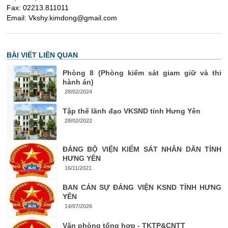
Fax: 02213.811011
Email: Vkshy.kimdong@gmail.com
BÀI VIẾT LIÊN QUAN
Phòng 8 (Phòng kiểm sát giam giữ và thi
hành án)
28/02/2024
Tập thể lãnh đạo VKSND tỉnh Hưng Yên
28/02/2022
ĐẢNG BỘ VIỆN KIỂM SÁT NHÂN DÂN TỈNH
HƯNG YÊN
16/11/2021
BAN CÁN SỰ ĐẢNG VIỆN KSND TỈNH HƯNG
YÊN
14/07/2026
Văn phòng tổng hợp - TKTP&CNTT