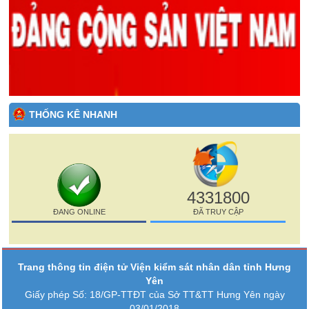
THỐNG KÊ NHANH
4331800
ĐANG ONLINE
ĐÃ TRUY CẬP
Trang thông tin điện tử Viện kiểm sát nhân dân tỉnh Hưng
Yên
Giấy phép Số: 18/GP-TTĐT của Sở TT&TT Hưng Yên ngày
03/01/2018