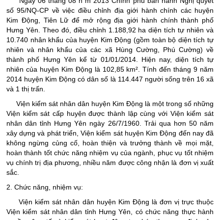
Ngày 06 tháng 08 n¨m 2013 Chính phủ ban hành Nghị quyết
số 95/NQ-CP về việc điều chỉnh địa giới hành chính các huyện
Kim Động, Tiên Lữ để mở rộng địa giới hành chính thành phố
Hưng Yên. Theo đó, điều chỉnh 1.188,92 ha diện tích tự nhiên và
10.740 nhân khẩu của huyện Kim Động (gồm toàn bộ diện tích tự
nhiên và nhân khẩu của các xã Hùng Cường, Phú Cường) về
thành phố Hưng Yên kể từ 01/01/2014. Hiện nay, diện tích tự
nhiên của huyện Kim Động là 102,85 km². Tính đến tháng 9 năm
2014 huyện Kim Động có dân số là 114.447 người sống trên 16 xã
và 1 thị trấn.
Viện kiểm sát nhân dân huyện Kim Động là một trong số những
Viện kiểm sát cấp huyện được thành lập cùng với Viện kiểm sát
nhân dân tỉnh Hưng Yên ngày 26/7/1960. Trải qua hơn 50 năm
xây dựng và phát triển, Viện kiểm sát huyện Kim Động đến nay đã
không ngừng củng cố, hoàn thiện và trưởng thành về mọi mặt,
hoàn thành tốt chức năng nhiệm vụ của ngành, phục vụ tốt nhiệm
vụ chính trị địa phương, nhiều năm được công nhận là đơn vị xuất
sắc.
2. Chức năng, nhiệm vụ:
Viện kiểm sát nhân dân huyện Kim Động là đơn vị trực thuộc
Viện kiểm sát nhân dân tỉnh Hưng Yên, có chức năng thực hành