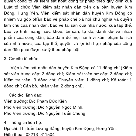
quyền công tố và kiểm sát hoạt động tư pháp theo quy định của
Luật tổ chức Viện kiểm sát nhân dân trên địa bàn huyện Kim
Động, Hưng Yên. Viện kiểm sát nhân dân huyện Kim Động có
nhiệm vụ góp phần bảo vệ pháp chế xã hội chủ nghĩa và quyền
làm chủ của nhân dân, bảo vệ tài sản của nhà nước, của tập thể,
bảo vệ tính mạng, sức khoẻ, tài sản, tự do, danh dự và nhân
phẩm của công dân, bảo đảm để mọi hành vi xâm phạm lợi ích
của nhà nước, của tập thể, quyền và lợi ích hợp pháp của công
dân đều phải được xử lý theo pháp luật.
3. Cơ cấu tổ chức
Viện kiểm sát nhân dân huyện Kim Động có 11 đồng chí (Kiểm
sát viên trung cấp: 2 đồng chí; Kiểm sát viên sơ cấp: 2 đồng chí;
Kiểm tra viên: 3 đồng chí; Chuyên viên: 1 đồng chí; Kế toán: 1
đồng chí; Cán bộ, nhân viên: 2 đồng chí).
Các đ/c lãnh đạo:
Viện trưởng: Đ/c Phạm Đức Kiên
Phó Viện trưởng: Đ/c Nguyễn Ngọc Minh.
Phó Viện trưởng: Đ/c Nguyễn Tuấn Chung
4. Thông tin liên hệ.
Địa chỉ: Thị trấn Lương Bằng, huyện Kim Động, Hưng Yên.
Điện thoại: 02213. 811504.