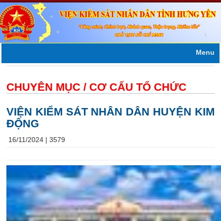
Menu
CHUYÊN MỤC /
CƠ CẤU TỔ CHỨC
VIỆN KIỂM SÁT NHÂN DÂN HUYỆN KIM
ĐỘNG
16/11/2024 |
3579