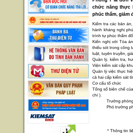
chức năng thực h
phúc thẩm, giám đ
Kiểm tra các bản án
hành kháng nghị phú
trình tự phúc thẩm đ
Kiến nghị với Tòa á
thiếu sót trong công
luật, tuyên truyền, g
Quản lý, kiểm tra, 
Viện kiểm sát cấp kh
Quản lý việc thực hi
cả hai cấp kiểm sát 
Cơ cấu tổ chức
Tổng số biên chế của 
chí ).
Trưởng phòng: Đồ
Phó trưởng phòng
- Đồng chí
- Đồng c
- Đồng c
* Thông tin liên l