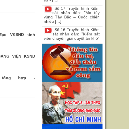
sự - […]
Số 17 Truyền hình Kiểm
sát nhân dân: "Ma túy
vùng Tây Bắc – Cuộc chiến
nhiều […]
Số 16 Truyền hình Kiểm
sát nhân dân: "Kiểm sát
đạo VKSND tỉnh
viên chuyên giải quyết án khó"
ẢNG VIỆN KSND
 tổng hợp -