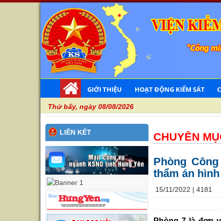
GIỚI THIỆU
HOẠT ĐỘNG KIỂM SÁT
Thứ bẩy, ngày 08/08/2026
LIÊN KẾT
CHUYÊN MỤ
Phòng Công 
thẩm án hình
15/11/2022 |
4181
Phòng 7 là đơn v