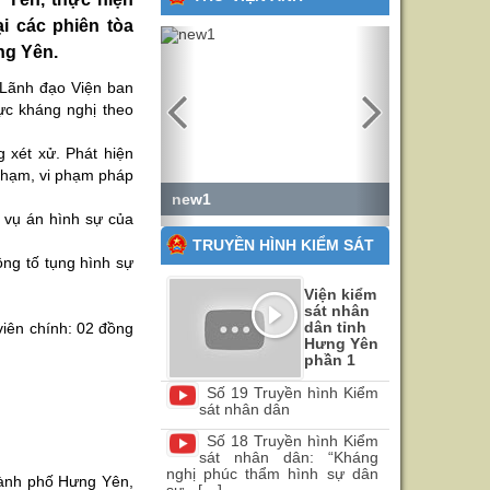
i các phiên tòa
Previous
Next
ng Yên.
 Lãnh đạo Viện ban
ực kháng nghị theo
 xét xử. Phát hiện
 phạm, vi phạm pháp
new1
 vụ án hình sự của
TRUYỀN HÌNH KIỂM SÁT
ộng tố tụng hình sự
Viện kiểm
sát nhân
dân tỉnh
viên chính: 02 đồng
Hưng Yên
phần 1
Số 19 Truyền hình Kiểm
sát nhân dân
Số 18 Truyền hình Kiểm
sát nhân dân: “Kháng
nghị phúc thẩm hình sự dân
ành phố Hưng Yên,