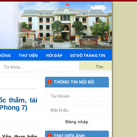
HŨNG
THƯ VIỆN
HỎI ĐÁP
SƠ ĐỒ TRANG TIN
m sát nhân dân tỉnh Hưng Yên
Tìm
THÔNG TIN NỘI BỘ
c thẩm, tái
(Phòng 7)
Đăng nhập
THƯ VIỆN ẢNH
 Yên, thực hiện