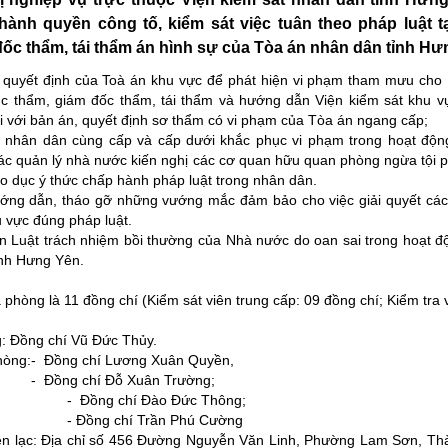
ành quyền công tố, kiểm sát việc tuân theo pháp luật tạ
ốc thẩm, tái thẩm án hình sự của Tòa án nhân dân tỉnh Hư
, quyết định của Toà án khu vực để phát hiện vi phạm tham mưu cho
c thẩm, giám đốc thẩm, tái thẩm và hướng dẫn Viện kiểm sát khu v
ối với bản án, quyết định sơ thẩm có vi phạm của Tòa án ngang cấp;
n nhân dân cùng cấp và cấp dưới khắc phục vi phạm trong hoạt động
 tác quản lý nhà nước kiến nghị các cơ quan hữu quan phòng ngừa tội
iáo dục ý thức chấp hành pháp luật trong nhân dân.
hướng dẫn, tháo gỡ những vướng mắc đảm bảo cho việc giải quyết các
u vực đúng pháp luật.
ện Luật trách nhiệm bồi thường của Nhà nước do oan sai trong hoạt đ
tỉnh Hưng Yên.
phòng là 11 đồng chí (Kiểm sát viên trung cấp: 09 đồng chí; Kiểm tra 
ng chí Vũ Đức Thủy.
:- Đồng chí Lương Xuân Quyền,
 Đỗ Xuân Trường;
hí Đào Đức Thông;
hí Trần Phú Cường
ạc: Địa chỉ số 456 Đường Nguyễn Văn Linh, Phường Lam Sơn, Th