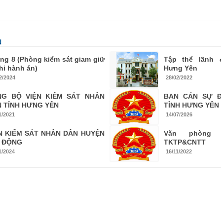
N
ng 8 (Phòng kiểm sát giam giữ
Tập thể lãnh 
thi hành án)
Hưng Yên
2/2024
28/02/2022
NG BỘ VIỆN KIỂM SÁT NHÂN
BAN CÁN SỰ Đ
 TỈNH HƯNG YÊN
TỈNH HƯNG YÊN
1/2021
14/07/2026
N KIỂM SÁT NHÂN DÂN HUYỆN
Văn phòng
M ĐỘNG
TKTP&CNTT
1/2024
16/11/2022