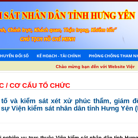
CHUYỂN ĐỔI SỐ
KẾ HOẠCH - TÀI CHÍNH
PHÒNG CHỐNG THAM N
Chào mừng bạn đến với Website Viện kiể
C /
CƠ CẤU TỔ CHỨC
tố và kiểm sát xét xử phúc thẩm, giám đố
 sự Viện kiểm sát nhân dân tỉnh Hưng Yên 
ị nghiệp vụ trực thuộc Viện kiểm sát nhân dân tỉnh Hưng