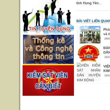
tỉnh Hưng Yên...
BÀI VIẾT LIÊN QUA
Phò
và 
28/0
ĐẢ
DÂN
16/1
VIỆ
KI
16/1