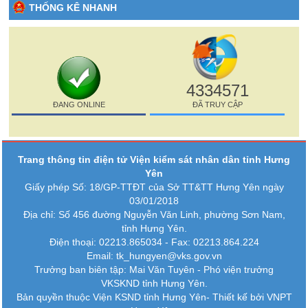
THỐNG KÊ NHANH
4334571
ĐANG ONLINE
ĐÃ TRUY CẬP
Trang thông tin điện tử Viện kiểm sát nhân dân tỉnh Hưng
Yên
Giấy phép Số: 18/GP-TTĐT của Sở TT&TT Hưng Yên ngày
03/01/2018
Địa chỉ: Số 456 đường Nguyễn Văn Linh, phường Sơn Nam,
tỉnh Hưng Yên.
Điện thoại: 02213.865034 - Fax: 02213.864.224
Email: tk_hungyen@vks.gov.vn
Trưởng ban biên tập: Mai Văn Tuyên - Phó viện trưởng
VKSKND tỉnh Hưng Yên.
Bản quyền thuộc Viện KSND tỉnh Hưng Yên-
Thiết kế bởi VNPT