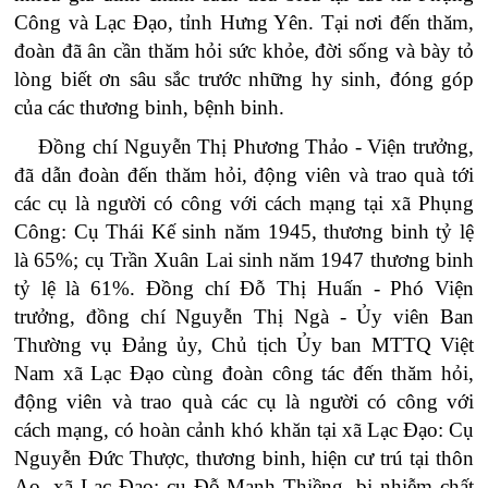
Công và Lạc Đạo, tỉnh Hưng Yên. Tại nơi đến thăm,
đoàn đã ân cần thăm hỏi sức khỏe, đời sống và bày tỏ
lòng biết ơn sâu sắc trước những hy sinh, đóng góp
của các thương binh, bệnh binh.
Đồng chí Nguyễn Thị Phương Thảo - Viện trưởng,
đã dẫn đoàn đến thăm hỏi, động viên và trao quà tới
các cụ là người có công với cách mạng tại xã Phụng
Công: Cụ Thái Kế sinh năm 1945, thương binh tỷ lệ
là 65%; cụ Trần Xuân Lai sinh năm 1947 thương binh
tỷ lệ là 61%. Đồng chí Đỗ Thị Huấn - Phó Viện
trưởng, đồng chí Nguyễn Thị Ngà - Ủy viên Ban
Thường vụ Đảng ủy, Chủ tịch Ủy ban MTTQ Việt
Nam xã Lạc Đạo cùng đoàn công tác đến thăm hỏi,
động viên và trao quà các cụ là người có công với
cách mạng, có hoàn cảnh khó khăn tại xã Lạc Đạo: Cụ
Nguyễn Đức Thược, thương binh, hiện cư trú tại thôn
Ao, xã Lạc Đạo; cụ Đỗ Mạnh Thiềng, bị nhiễm chất