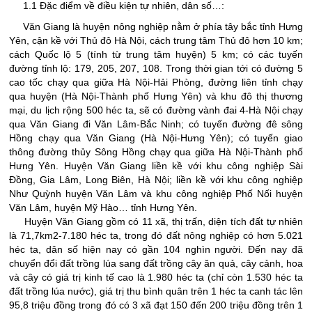
1.1 Đặc điểm về điều kiện tự nhiên, dân số…:
Văn Giang là huyện nông nghiệp nằm ở phía tây bắc tỉnh Hưng
Yên, cận kề với Thủ đô Hà Nội, cách trung tâm Thủ đô hơn 10 km;
cách Quốc lộ 5 (tính từ trung tâm huyện) 5 km; có các tuyến
đường tỉnh lộ: 179, 205, 207, 108. Trong thời gian tới có đường 5
cao tốc chạy qua giữa Hà Nội-Hải Phòng, đường liên tỉnh chạy
qua huyện (Hà Nội-Thành phố Hưng Yên) và khu đô thị thương
mại, du lịch rộng 500 héc ta, sẽ có đường vành đai 4-Hà Nội chạy
qua Văn Giang đi Văn Lâm-Bắc Ninh; có tuyến đường đê sông
Hồng chạy qua Văn Giang (Hà Nội-Hưng Yên); có tuyến giao
thông đường thủy Sông Hồng chạy qua giữa Hà Nội-Thành phố
Hưng Yên. Huyện Văn Giang liền kề với khu công nghiệp Sài
Đồng, Gia Lâm, Long Biên, Hà Nội; liền kề với khu công nghiệp
Như Quỳnh huyện Văn Lâm và khu công nghiệp Phố Nối huyện
Văn Lâm, huyện Mỹ Hào… tỉnh Hưng Yên.
Huyện Văn Giang gồm có 11 xã, thị trấn, diện tích đất tự nhiên
là 71,7km2-7.180 héc ta, trong đó đất nông nghiệp có hơn 5.021
héc ta, dân số hiện nay có gần 104 nghìn người. Đến nay đã
chuyển đổi đất trồng lúa sang đất trồng cây ăn quả, cây cảnh, hoa
và cây có giá trị kinh tế cao là 1.980 héc ta (chỉ còn 1.530 héc ta
đất trồng lúa nước), giá trị thu bình quân trên 1 héc ta canh tác lên
95,8 triệu đồng trong đó có 3 xã đạt 150 đến 200 triệu đồng trên 1