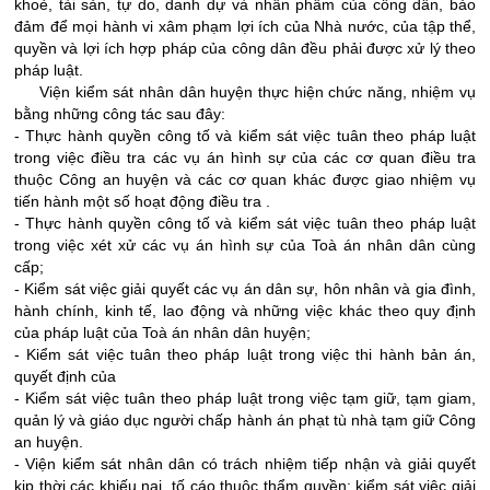
khoẻ, tài sản, tự do, danh dự và nhân phẩm của công dân, bảo
đảm để mọi hành vi xâm phạm lợi ích của Nhà nước, của tập thể,
quyền và lợi ích hợp pháp của công dân đều phải được xử lý theo
pháp luật.
Viện kiểm sát nhân dân huyện thực hiện chức năng, nhiệm vụ
bằng những công tác sau đây:
- Thực hành quyền công tố và kiểm sát việc tuân theo pháp luật
trong việc điều tra các vụ án hình sự của các cơ quan điều tra
thuộc Công an huyện và các cơ quan khác được giao nhiệm vụ
tiến hành một số hoạt động điều tra .
- Thực hành quyền công tố và kiểm sát việc tuân theo pháp luật
trong việc xét xử các vụ án hình sự của Toà án nhân dân cùng
cấp;
- Kiểm sát việc giải quyết các vụ án dân sự, hôn nhân và gia đình,
hành chính, kinh tế, lao động và những việc khác theo quy định
của pháp luật của Toà án nhân dân huyện;
- Kiểm sát việc tuân theo pháp luật trong việc thi hành bản án,
quyết định của
- Kiểm sát việc tuân theo pháp luật trong việc tạm giữ, tạm giam,
quản lý và giáo dục người chấp hành án phạt tù nhà tạm giữ Công
an huyện.
- Viện kiểm sát nhân dân có trách nhiệm tiếp nhận và giải quyết
kịp thời các khiếu nại, tố cáo thuộc thẩm quyền; kiểm sát việc giải