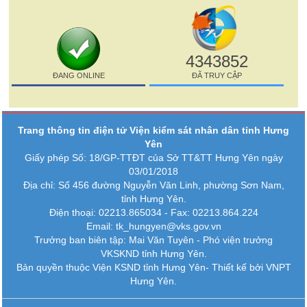
4343852
ĐANG ONLINE
ĐÃ TRUY CẬP
Trang thông tin điện tử Viện kiểm sát nhân dân tỉnh Hưng
Yên
Giấy phép Số: 18/GP-TTĐT của Sở TT&TT Hưng Yên ngày
03/01/2018
Địa chỉ: Số 456 đường Nguyễn Văn Linh, phường Sơn Nam,
tỉnh Hưng Yên.
Điện thoại: 02213.865034 - Fax: 02213.864.224
Email: tk_hungyen@vks.gov.vn
Trưởng ban biên tập: Mai Văn Tuyên - Phó viện trưởng
VKSKND tỉnh Hưng Yên.
Bản quyền thuộc Viện KSND tỉnh Hưng Yên-
Thiết kế bởi VNPT
Hưng Yên.