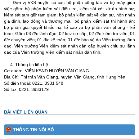
Đơn vị VKS huyện có các bộ phận công tác và bộ máy giúp
việc gồm: bộ phận kiểm sát điều tra, kiểm sát xét xử án hình sự;
kiểm sát tạm giữ tạm giam; bộ phận kiểm sát về dân sự, hôn nhân
gia đình, lao động và thương mại; bộ phận kiểm sát thi hành án;
bộ phận giải quyết khiếu nại tố cáo và bộ phận văn phòng - kế
toán. Gồm 03 đ/c lãnh đạo; 02 ksv sơ cấp; 02 đ/c kiểm tra viên; 01
đ/c chuyên viên; 01 đ/c kế toán; 01 đ/c bảo vệ do Viện trưởng lãnh
đạo. Viện trưởng Viện kiểm sát nhân dân cấp huyện chịu sự lãnh
đạo của Viện trưởng Viện kiểm sát nhân dân tỉnh.
4. Thông tin liên hệ
Cơ quan: VIỆN KSND HUYỆN VĂN GIANG
Địa Chỉ: Thị trấn Văn Giang, huyện Văn Giang, tỉnh Hưng Yên.
Số điện thoại: 0221. 3931 548
Số fax: 0221. 3933179
BÀI VIẾT LIÊN QUAN
THÔNG TIN NỘI BỘ