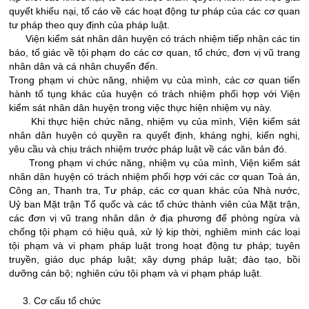
quyết khiếu nại, tố cáo về các hoạt động tư pháp của các cơ quan
tư pháp theo quy định của pháp luật.
Viện kiểm sát nhân dân huyện có trách nhiệm tiếp nhận các tin
báo, tố giác về tội phạm do các cơ quan, tổ chức, đơn vị vũ trang
nhân dân và cá nhân chuyển đến.
Trong phạm vi chức năng, nhiệm vụ của mình, các cơ quan tiến
hành tố tụng khác của huyện có trách nhiệm phối hợp với Viện
kiểm sát nhân dân huyện trong việc thực hiện nhiệm vụ này.
Khi thực hiện chức năng, nhiệm vụ của mình, Viện kiểm sát
nhân dân huyện có quyền ra quyết định, kháng nghị, kiến nghị,
yêu cầu và chịu trách nhiệm trước pháp luật về các văn bản đó.
Trong phạm vi chức năng, nhiệm vụ của mình, Viện kiểm sát
nhân dân huyện có trách nhiệm phối hợp với các cơ quan Toà án,
Công an, Thanh tra, Tư pháp, các cơ quan khác của Nhà nước,
Uỷ ban Mặt trận Tổ quốc và các tổ chức thành viên của Mặt trận,
các đơn vị vũ trang nhân dân ở địa phương để phòng ngừa và
chống tội phạm có hiệu quả, xử lý kịp thời, nghiêm minh các loại
tội phạm và vi phạm pháp luật trong hoạt động tư pháp; tuyên
truyền, giáo dục pháp luật; xây dựng pháp luật; đào tạo, bồi
dưỡng cán bộ; nghiên cứu tội phạm và vi phạm pháp luật.
3. Cơ cấu tổ chức