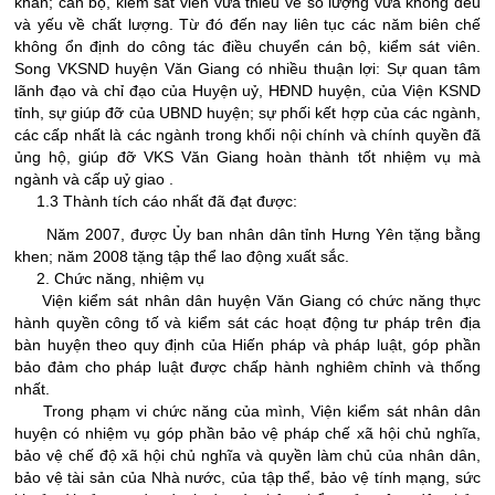
khăn; cán bộ, kiểm sát viên vừa thiếu về số lượng vừa không đều
và yếu về chất lượng. Từ đó đến nay liên tục các năm biên chế
không ổn định do công tác điều chuyển cán bộ, kiểm sát viên.
Song VKSND huyện Văn Giang có nhiều thuận lợi: Sự quan tâm
lãnh đạo và chỉ đạo của Huyện uỷ, HĐND huyện, của Viện KSND
tỉnh, sự giúp đỡ của UBND huyện; sự phối kết hợp của các ngành,
các cấp nhất là các ngành trong khối nội chính và chính quyền đã
ủng hộ, giúp đỡ VKS Văn Giang hoàn thành tốt nhiệm vụ mà
ngành và cấp uỷ giao .
1.3 Thành tích cáo nhất đã đạt được:
Năm 2007, được Ủy ban nhân dân tỉnh Hưng Yên tặng bằng
khen; năm 2008 tặng tập thể lao động xuất sắc.
2. Chức năng, nhiệm vụ
Viện kiểm sát nhân dân huyện Văn Giang có chức năng thực
hành quyền công tố và kiểm sát các hoạt động tư pháp trên địa
bàn huyện theo quy định của Hiến pháp và pháp luật, góp phần
bảo đảm cho pháp luật được chấp hành nghiêm chỉnh và thống
nhất.
Trong phạm vi chức năng của mình, Viện kiểm sát nhân dân
huyện có nhiệm vụ góp phần bảo vệ pháp chế xã hội chủ nghĩa,
bảo vệ chế độ xã hội chủ nghĩa và quyền làm chủ của nhân dân,
bảo vệ tài sản của Nhà nước, của tập thể, bảo vệ tính mạng, sức