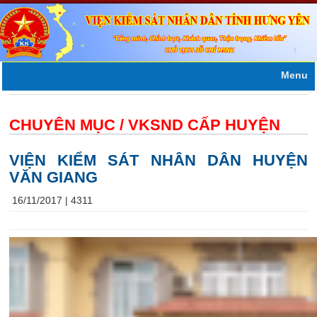
Menu
CHUYÊN MỤC /
VKSND CẤP HUYỆN
VIỆN KIỂM SÁT NHÂN DÂN HUYỆN
VĂN GIANG
16/11/2017 |
4311