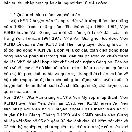
héc ta, thu nhập bình quân đầu người đạt 18 triệu đồng.
1.2 Quá trình hình thành và phát triển:
Viện KSND huyện Văn Giang ra đời và trưởng thành từ những
năm 1960. Trong những năm đầu thành lập 1960- 1964, Viện
KSND huyện Văn Giang có một số năm giữ lá cờ đầu của tỉnh
Hưng Yên. Từ năm 1964-1975, VKS Văn Giang liên tục được Viện
KSND tối cao và Viện KSND tỉnh Hải Hưng tuyên dương là đơn vị
tổ đội lao động XHCN và là đơn vị lá cờ đầu toàn diện trong hoạt
động bảo vệ pháp luật trong điều kiện địa phương có chiến tranh
ác liệt. VKS đã phối hợp chặt chẽ với các ngành Công an, Tòa án
bảo vệ tốt các chế độ kinh tế, trật tự trị an, hỗ trợ cơ quan quân sự
bảo vệ tốt pháp luật nghĩa vụ quân sự trong thời chiến và bảo vệ
hậu phương quân đội làm cho công tác động viên tuyển quân ở
huyện luôn hoàn thành xuất sắc chỉ tiêu quân số, chất lượng giao
quân qua các năm.
Năm 1977, VKS Văn Giang và VKS Yên Mỹ sáp nhập thành Viện
KSND huyện Văn Yên. Đến năm 1979, Viện KSND huyện Văn Yên
sáp nhập với Viện KSND huyện Khoái Châu thành Viện KSND
huyện Châu Giang. Tháng 9/1999 Viện KSND huyện Văn Giang
tái lập với tổng số 05 đ/c gồm 02 đ/c lãnh đạo, 01 kiểm sát viên và
02 cán bộ nghiệp vụ; phương tiện, địa điểm làm việc có nhiều khó