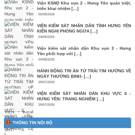
Viện KSND Khu vực 2 - Hưng Yên quán triệt,
triển khai nhiệm […]
05/08/2026
VIỆN KIỂM SÁT NHÂN DÂN TỈNH HƯNG YÊN
KIẾN NGHỊ PHÒNG NGỪA […]
04/08/2026
Viện kiểm sát nhân dân Khu vực 3 - Hưng
Yên phối hợp với […]
04/08/2026
HÀNH ĐỘNG TRI ÂN TỪ TRÁI TIM HƯỚNG VỀ
NGÀY THƯƠNG BINH- […]
29/07/2026
VIỆN KIỂM SÁT NHÂN DÂN KHU VỰC 6 -
HƯNG YÊN: TRANG NGHIÊM […]
29/07/2026
THÔNG TIN NỘI BỘ