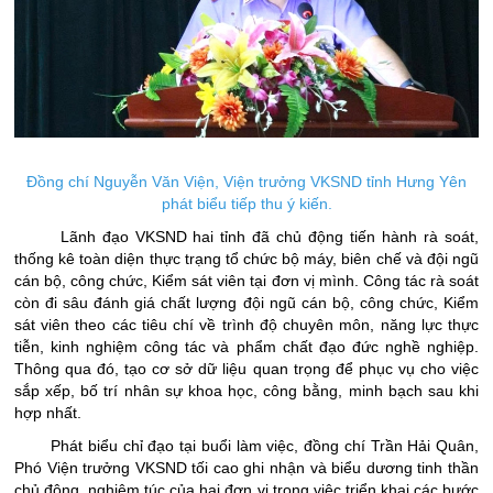
Đồng chí Nguyễn Văn Viện, Viện trưởng VKSND tỉnh Hưng Yên
phát biểu tiếp thu ý kiến.
Lãnh đạo VKSND hai tỉnh đã chủ động tiến hành rà soát,
thống kê toàn diện thực trạng tổ chức bộ máy, biên chế và đội ngũ
cán bộ, công chức, Kiểm sát viên tại đơn vị mình. Công tác rà soát
còn đi sâu đánh giá chất lượng đội ngũ cán bộ, công chức, Kiểm
sát viên theo các tiêu chí về trình độ chuyên môn, năng lực thực
tiễn, kinh nghiệm công tác và phẩm chất đạo đức nghề nghiệp.
Thông qua đó, tạo cơ sở dữ liệu quan trọng để phục vụ cho việc
sắp xếp, bố trí nhân sự khoa học, công bằng, minh bạch sau khi
hợp nhất.
Phát biểu chỉ đạo tại buổi làm việc, đồng chí Trần Hải Quân,
Phó Viện trưởng VKSND tối cao ghi nhận và biểu dương tinh thần
chủ động, nghiêm túc của hai đơn vị trong việc triển khai các bước