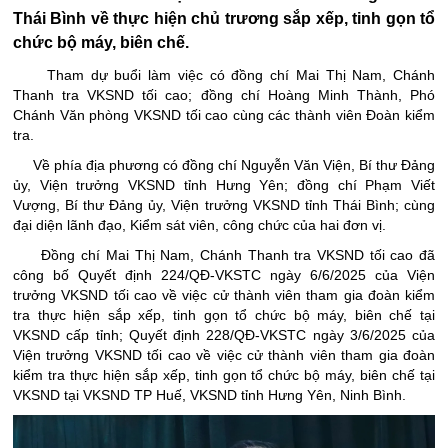
Thái Bình về thực hiện chủ trương sắp xếp, tinh gọn tổ
chức bộ máy, biên chế.
Tham dự buổi làm việc có đồng chí Mai Thị Nam, Chánh
Thanh tra VKSND tối cao; đồng chí Hoàng Minh Thành, Phó
Chánh Văn phòng VKSND tối cao cùng các thành viên Đoàn kiểm
tra.
Về phía địa phương có đồng chí Nguyễn Văn Viện, Bí thư Đảng
ủy, Viện trưởng VKSND tỉnh Hưng Yên; đồng chí Phạm Viết
Vượng, Bí thư Đảng ủy, Viện trưởng VKSND tỉnh Thái Bình; cùng
đại diện lãnh đạo, Kiểm sát viên, công chức của hai đơn vị.
Đồng chí Mai Thị Nam, Chánh Thanh tra VKSND tối cao đã
công bố Quyết định 224/QĐ-VKSTC ngày 6/6/2025 của Viện
trưởng VKSND tối cao về việc cử thành viên tham gia đoàn kiểm
tra thực hiện sắp xếp, tinh gọn tổ chức bộ máy, biên chế tại
VKSND cấp tỉnh; Quyết định 228/QĐ-VKSTC ngày 3/6/2025 của
Viện trưởng VKSND tối cao về việc cử thành viên tham gia đoàn
kiểm tra thực hiện sắp xếp, tinh gọn tổ chức bộ máy, biên chế tại
VKSND tại VKSND TP Huế, VKSND tỉnh Hưng Yên, Ninh Bình.