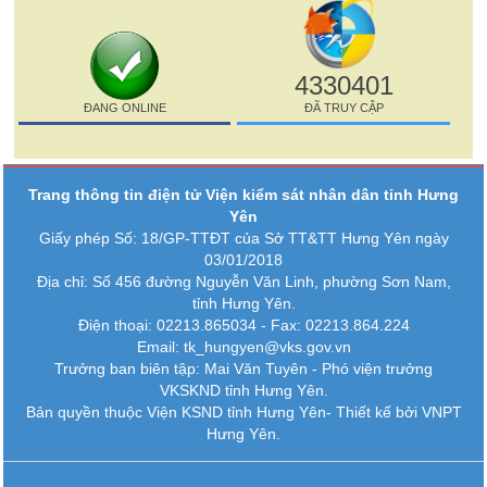
4330401
ĐANG ONLINE
ĐÃ TRUY CẬP
Trang thông tin điện tử Viện kiểm sát nhân dân tỉnh Hưng
Yên
Giấy phép Số: 18/GP-TTĐT của Sở TT&TT Hưng Yên ngày
03/01/2018
Địa chỉ: Số 456 đường Nguyễn Văn Linh, phường Sơn Nam,
tỉnh Hưng Yên.
Điện thoại: 02213.865034 - Fax: 02213.864.224
Email: tk_hungyen@vks.gov.vn
Trưởng ban biên tập: Mai Văn Tuyên - Phó viện trưởng
VKSKND tỉnh Hưng Yên.
Bản quyền thuộc Viện KSND tỉnh Hưng Yên-
Thiết kế bởi VNPT
Hưng Yên.