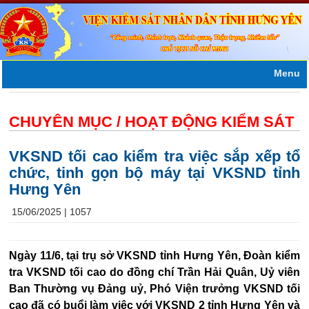
Menu
CHUYÊN MỤC /
HOẠT ĐỘNG KIỂM SÁT
VKSND tối cao kiểm tra việc sắp xếp tổ
chức, tinh gọn bộ máy tại VKSND tỉnh
Hưng Yên
15/06/2025 |
1057
Ngày 11/6, tại trụ sở VKSND tỉnh Hưng Yên, Đoàn kiểm
tra VKSND tối cao do đồng chí Trần Hải Quân, Uỷ viên
Ban Thường vụ Đảng uỷ, Phó Viện trưởng VKSND tối
cao đã có buổi làm việc với VKSND 2 tỉnh Hưng Yên và