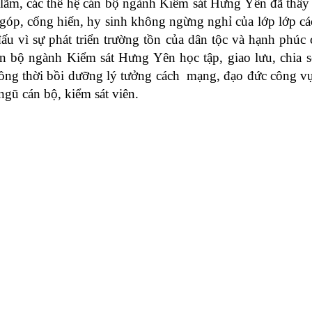
lãm, các thế hệ cán bộ ngành Kiểm sát Hưng Yên đã thấ
góp, cống hiến, hy sinh không ngừng nghỉ của lớp lớp các
u vì sự phát triển trường tồn của dân tộc và hạnh phúc 
án bộ ngành Kiểm sát
Hưng Yên
học tập, giao lưu, chia 
đồng thời bồi dưỡng lý tưởng cách mạng, đạo đức công v
 ngũ cán bộ, kiểm sát viên.