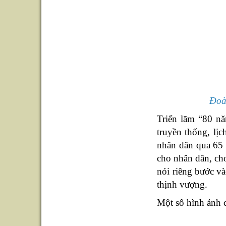
Đo
Triển lãm
“
80 nă
truyền thống, lị
nhân dân qua 65 
cho nhân dân, ch
nói riêng bước v
thịnh vượng.
Một số hình ảnh c