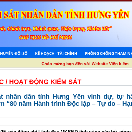
CHUYỂN ĐỔI SỐ
KẾ HOẠCH - TÀI CHÍNH
PHÒNG CHỐNG THAM N
Chào mừng bạn đến với Website Viện kiểm sát n
C /
HOẠT ĐỘNG KIỂM SÁT
át nhân dân tỉnh Hưng Yên vinh dự, tự h
ãm “80 năm Hành trình Độc lập – Tự do – H
025, các đồng chí Lãnh đạo VKSND tỉnh cùng cán bộ, công 