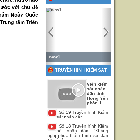
nước với chủ đề
Previous
Next
0 năm Ngày Quốc
 Trung tâm Triển
new1
TRUYỀN HÌNH KIỂM SÁT
Viện kiểm
sát nhân
dân tỉnh
Hưng Yên
phần 1
Số 19 Truyền hình Kiểm
sát nhân dân
Số 18 Truyền hình Kiểm
sát nhân dân: “Kháng
nghị phúc thẩm hình sự dân