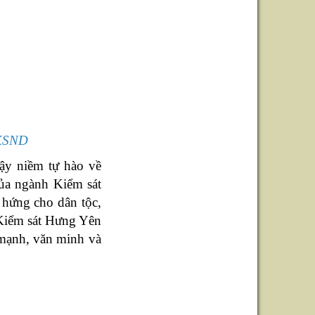
 KSND
ậy niềm tự hào về
của ngành Kiểm sát
 hứng cho dân tộc,
 Kiểm sát Hưng Yên
 mạnh, văn minh và