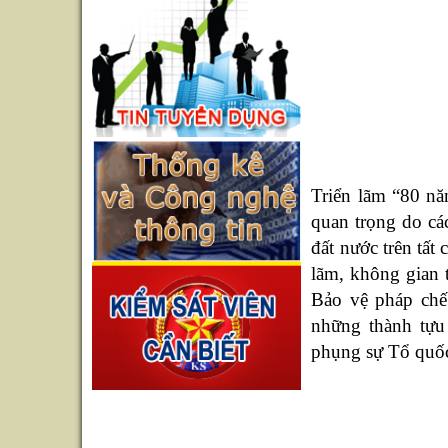
Triển lãm
“
80 nă
quan trọng do cá
đất nước trên tất
lãm, không gian 
Bảo vệ pháp chế 
những thành tựu
phụng sự Tổ quố