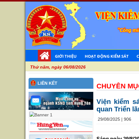
GIỚI THIỆU
HOẠT ĐỘNG KIỂM SÁT
Thứ năm, ngày 06/08/2026
LIÊN KẾT
CHUYÊN MỤ
Viện kiểm s
quan Triển l
29/08/2025 |
906
Sáng ngày 29/8/2