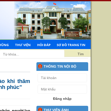
HŨNG
THƯ VIỆN
HỎI ĐÁP
SƠ ĐỒ TRANG TIN
hân dân tỉnh Hưng Yên
Tìm
THÔNG TIN NỘI BỘ
ào khi thăm
ạnh phúc”
Đăng nhập
THƯ VIỆN ẢNH
chức, người lao