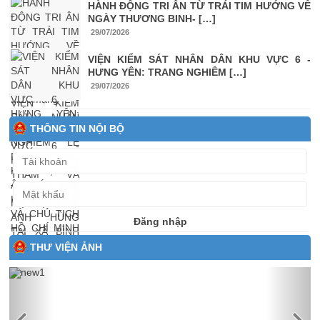
HÀNH ĐỘNG TRI ÂN TỪ TRÁI TIM HƯỚNG VỀ
NGÀY THƯƠNG BINH- […]
29/07/2026
VIỆN KIỂM SÁT NHÂN DÂN KHU VỰC 6 -
HƯNG YÊN: TRANG NGHIÊM […]
29/07/2026
THÔNG TIN NỘI BỘ
Đăng nhập
THƯ VIỆN ẢNH
Previous
Next