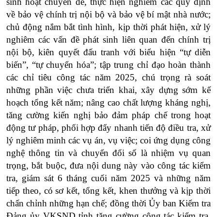
sinh hoạt chuyên đề, thực hiện nghiêm các quy định
về bảo vệ chính trị nội bộ và bảo vệ bí mật nhà nước;
chủ động nắm bắt tình hình, kịp thời phát hiện, xử lý
nghiêm các vấn đề phát sinh liên quan đến chính trị
nội bộ, kiên quyết đấu tranh với biểu hiện “tự diễn
biến”, “tự chuyển hóa”; tập trung chỉ đạo hoàn thành
các chỉ tiêu công tác năm 2025, chú trọng rà soát
những phần việc chưa triển khai, xây dựng sớm kế
hoạch tổng kết năm; nâng cao chất lượng kháng nghị,
tăng cường kiến nghị bảo đảm pháp chế trong hoạt
động tư pháp, phối hợp đẩy nhanh tiến độ điều tra, xử
lý nghiêm minh các vụ án, vụ việc; coi ứng dụng công
nghệ thông tin và chuyển đổi số là nhiệm vụ quan
trọng, bắt buộc, đưa nội dung này vào công tác kiểm
tra, giám sát 6 tháng cuối năm 2025 và những năm
tiếp theo, có sơ kết, tổng kết, khen thưởng và kịp thời
chấn chỉnh những hạn chế; đồng thời Ủy ban Kiểm tra
Đảng ủy VKSND tỉnh tăng cường công tác kiểm tra,